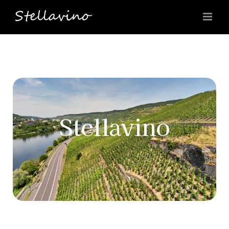
콘
텐
츠
로
건
너
뛰
기
Stellavino